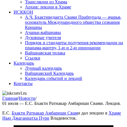
Трансляции из Храма
Архив: лекции в Храме
ИСККОН
А.Ч. Бхактиведанта Свами Прабхупада — ачарья-
основатель Международного общества сознания
Кришны
Ачарьи-вайшнавы
Духовные учителя
Порядок и стандарты получения рекомендации на
пранама-мантру, 1-ю и 2-ю инициации
Вайшнавская тилака
Ссылки
Календарь
Лунный календарь
Вайшнавский Календарь
Календарь событий и лекций
Контакты
Главная
/
Новости
/
01 июля — Е.С. Бхакти Ратнакар Амбариши Свами. Лекция.
Е.С.
Бхакти Ратнакар Амбариши Свам
и дал лекцию в
Храме
Нью Джаганнатха Пури
Владивосток.