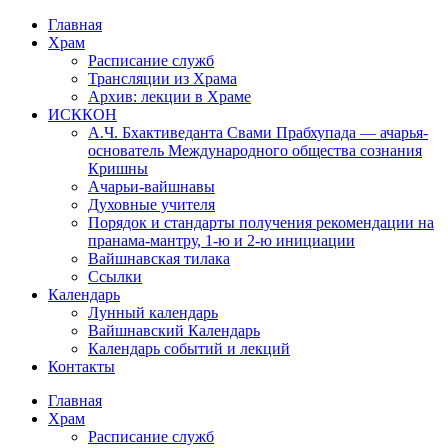
Перейти
Главная
к
Храм
содержимому
Расписание служб
Трансляции из Храма
Архив: лекции в Храме
ИСККОН
А.Ч. Бхактиведанта Свами Прабхупада — ачарья-
основатель Международного общества сознания
Кришны
Ачарьи-вайшнавы
Духовные учителя
Порядок и стандарты получения рекомендации на
пранама-мантру, 1-ю и 2-ю инициации
Вайшнавская тилака
Ссылки
Календарь
Лунный календарь
Вайшнавский Календарь
Календарь событий и лекций
Контакты
Главная
Храм
Расписание служб