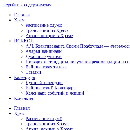
Перейти к содержимому
Главная
Храм
Расписание служб
Трансляции из Храма
Архив: лекции в Храме
ИСККОН
А.Ч. Бхактиведанта Свами Прабхупада — ачарья-о
Ачарьи-вайшнавы
Духовные учителя
Порядок и стандарты получения рекомендации на п
Вайшнавская тилака
Ссылки
Календарь
Лунный календарь
Вайшнавский Календарь
Календарь событий и лекций
Контакты
Главная
Храм
Расписание служб
Трансляции из Храма
Архив: лекции в Храме