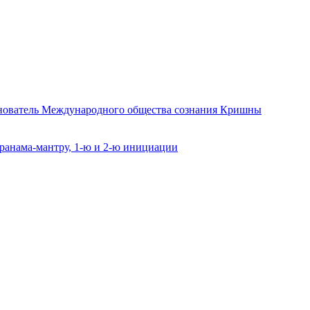
снователь Международного общества сознания Кришны
ранама-мантру, 1-ю и 2-ю инициации