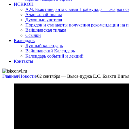
ИСККОН
А.Ч. Бхактиведанта Свами Прабхупада — ачарья-о
Ачарьи-вайшнавы
Духовные учителя
Порядок и стандарты получения рекомендации на п
Вайшнавская тилака
Ссылки
Календарь
Лунный календарь
Вайшнавский Календарь
Календарь событий и лекций
Контакты
Главная
/
Новости
/
02 сентября — Вьяса-пуджа Е.С. Бхакти Вигь