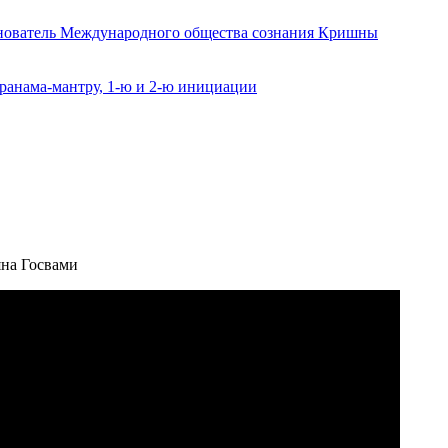
снователь Международного общества сознания Кришны
ранама-мантру, 1-ю и 2-ю инициации
яна Госвами