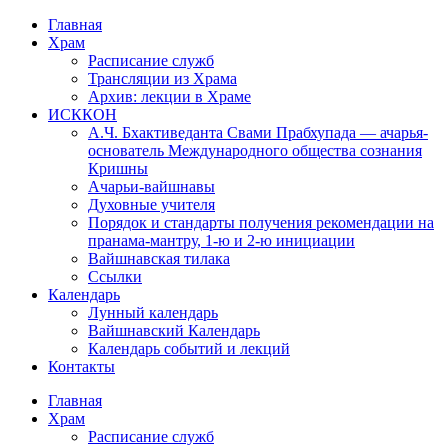
Перейти
Главная
к
Храм
содержимому
Расписание служб
Трансляции из Храма
Архив: лекции в Храме
ИСККОН
А.Ч. Бхактиведанта Свами Прабхупада — ачарья-
основатель Международного общества сознания
Кришны
Ачарьи-вайшнавы
Духовные учителя
Порядок и стандарты получения рекомендации на
пранама-мантру, 1-ю и 2-ю инициации
Вайшнавская тилака
Ссылки
Календарь
Лунный календарь
Вайшнавский Календарь
Календарь событий и лекций
Контакты
Главная
Храм
Расписание служб