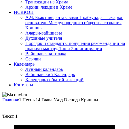
Трансляции из Храма
Архив: лекции в Храме
ИСККОН
А.Ч. Бхактиведанта Свами Прабхупада — ачарья-
основатель Международного общества сознания
Кришны
Ачарьи-вайшнавы
Духовные учителя
Порядок и стандарты получения рекомендации на
пранама-мантру, 1-ю и 2-ю инициации
Вайшнавская тилака
Ссылки
Календарь
Лунный календарь
Вайшнавский Календарь
Календарь событий и лекций
Контакты
Главная
/
1 Песнь 14 Глава Уход Господа Кришны
Текст 1