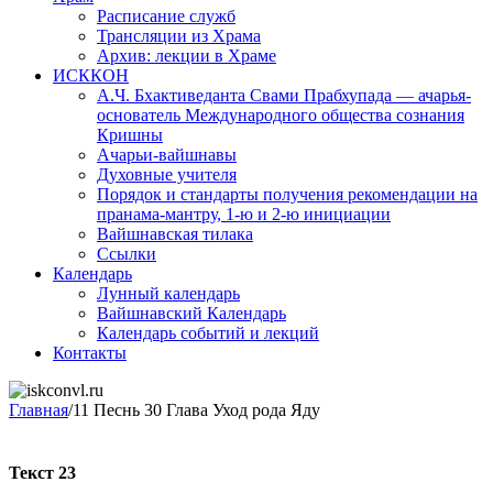
Расписание служб
Трансляции из Храма
Архив: лекции в Храме
ИСККОН
А.Ч. Бхактиведанта Свами Прабхупада — ачарья-
основатель Международного общества сознания
Кришны
Ачарьи-вайшнавы
Духовные учителя
Порядок и стандарты получения рекомендации на
пранама-мантру, 1-ю и 2-ю инициации
Вайшнавская тилака
Ссылки
Календарь
Лунный календарь
Вайшнавский Календарь
Календарь событий и лекций
Контакты
Главная
/
11 Песнь 30 Глава Уход рода Яду
Текст 23