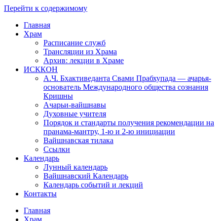
Перейти к содержимому
Главная
Храм
Расписание служб
Трансляции из Храма
Архив: лекции в Храме
ИСККОН
А.Ч. Бхактиведанта Свами Прабхупада — ачарья-
основатель Международного общества сознания
Кришны
Ачарьи-вайшнавы
Духовные учителя
Порядок и стандарты получения рекомендации на
пранама-мантру, 1-ю и 2-ю инициации
Вайшнавская тилака
Ссылки
Календарь
Лунный календарь
Вайшнавский Календарь
Календарь событий и лекций
Контакты
Главная
Храм