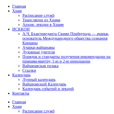
Перейти
Главная
к
Храм
содержимому
Расписание служб
Трансляции из Храма
Архив: лекции в Храме
ИСККОН
А.Ч. Бхактиведанта Свами Прабхупада — ачарья-
основатель Международного общества сознания
Кришны
Ачарьи-вайшнавы
Духовные учителя
Порядок и стандарты получения рекомендации на
пранама-мантру, 1-ю и 2-ю инициации
Вайшнавская тилака
Ссылки
Календарь
Лунный календарь
Вайшнавский Календарь
Календарь событий и лекций
Контакты
Главная
Храм
Расписание служб