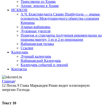
Трансляции из Храма
Архив: лекции в Храме
ИСККОН
А.Ч. Бхактиведанта Свами Прабхупада — ачарья-
основатель Международного общества сознания
Кришны
Ачарьи-вайшнавы
Духовные учителя
Порядок и стандарты получения рекомендации на
пранама-мантру, 1-ю и 2-ю инициации
Вайшнавская тилака
Ссылки
Календарь
Лунный календарь
Вайшнавский Календарь
Календарь событий и лекций
Контакты
Главная
/
12 Песнь 9 Глава Маркандея Риши видит иллюзорную
энергию Господа
Текст 10