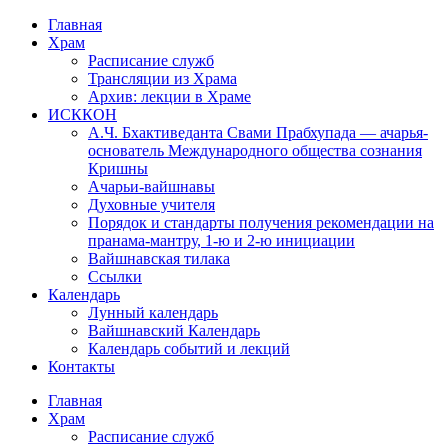
Перейти
Главная
к
Храм
содержимому
Расписание служб
Трансляции из Храма
Архив: лекции в Храме
ИСККОН
А.Ч. Бхактиведанта Свами Прабхупада — ачарья-
основатель Международного общества сознания
Кришны
Ачарьи-вайшнавы
Духовные учителя
Порядок и стандарты получения рекомендации на
пранама-мантру, 1-ю и 2-ю инициации
Вайшнавская тилака
Ссылки
Календарь
Лунный календарь
Вайшнавский Календарь
Календарь событий и лекций
Контакты
Главная
Храм
Расписание служб