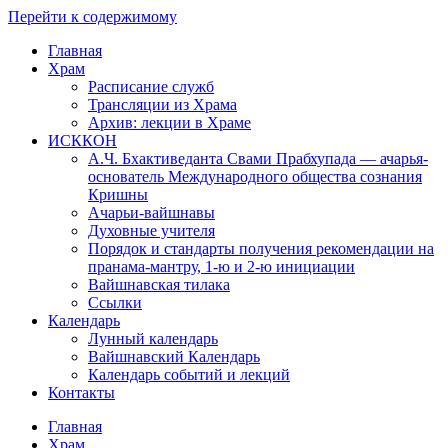
Перейти к содержимому
Главная
Храм
Расписание служб
Трансляции из Храма
Архив: лекции в Храме
ИСККОН
А.Ч. Бхактиведанта Свами Прабхупада — ачарья-
основатель Международного общества сознания
Кришны
Ачарьи-вайшнавы
Духовные учителя
Порядок и стандарты получения рекомендации на
пранама-мантру, 1-ю и 2-ю инициации
Вайшнавская тилака
Ссылки
Календарь
Лунный календарь
Вайшнавский Календарь
Календарь событий и лекций
Контакты
Главная
Храм