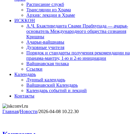
Расписание служб
Трансляции из Храма
Архив: лекции в Храме
ИСККОН
А.Ч. Бхактиведанта Свами Прабхупада — ачарья-
основатель Международного общества сознания
Кришны
Ачарьи-вайшнавы
Духовные учителя
Порядок и стандарты получения рекомендации на
пранама-мантру, 1-ю и 2-ю инициации
Вайшнавская тилака
Ссылки
Календарь
Лунный календарь
Вайшнавский Календарь
Календарь событий и лекций
Контакты
Главная
/
Новости
/
2026-04-08 10.22.30