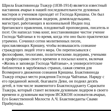
Шрила Бхактивинода Тхакур (1838-1914) является известный
наставник ачарьи в нашей последовательности духовных
мастеров и учеников приходят от Господа Кришны. Он был
новаторский духовным лидером, домовладельцами,
магистрат, работающих в колониальной Индии под
британского правления, плодовитый проповедник, писатель и
поэт. Он написал тома книг, восстановившие чистое учение
Господа Чайтаньи в то время, когда эти оно было практически
утрачено. Сочинил сотни молитвенных песен,
прославляющих Кришну, чтобы возвышасить сознание
страждущих людей этого мира. Он переписывался с
философами, теологами, политическими лидерами, учеными
и профессорами своего времени и посылал книги, включая
«Жизнь и заповеди Господа Чайтаньи», в университетские
библиотеки в зарубежных странах, сажая семеня для
Всемирного движения сознания Кришны. Бхактивинода
Тхакур открыл место рождения Господа Чайтаньи. Наряду с
его преданной женой, бхагавати Деви, он поднял десять
детей, в том числе знаменитого Бхактисиддханту Сарасвати
Тхакура, который станет великим духовным лидером в своего
времени и духовным мастером ИСККОН основателя-ачарьи,
Его Божественной Милости A.Ч. Бхактиведанты Свами
Прабхупады.