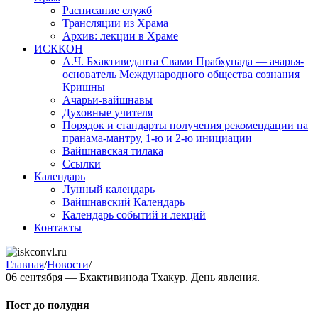
Расписание служб
Трансляции из Храма
Архив: лекции в Храме
ИСККОН
А.Ч. Бхактиведанта Свами Прабхупада — ачарья-
основатель Международного общества сознания
Кришны
Ачарьи-вайшнавы
Духовные учителя
Порядок и стандарты получения рекомендации на
пранама-мантру, 1-ю и 2-ю инициации
Вайшнавская тилака
Ссылки
Календарь
Лунный календарь
Вайшнавский Календарь
Календарь событий и лекций
Контакты
Главная
/
Новости
/
06 сентября — Бхактивинода Тхакур. День явления.
Пост до полудня