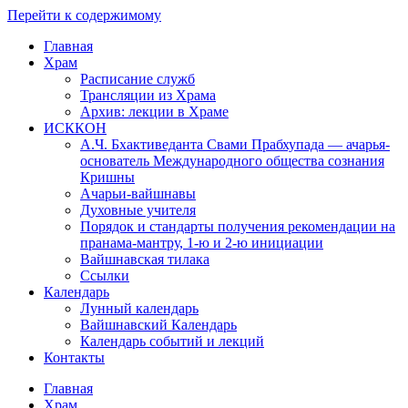
Перейти к содержимому
Главная
Храм
Расписание служб
Трансляции из Храма
Архив: лекции в Храме
ИСККОН
А.Ч. Бхактиведанта Свами Прабхупада — ачарья-
основатель Международного общества сознания
Кришны
Ачарьи-вайшнавы
Духовные учителя
Порядок и стандарты получения рекомендации на
пранама-мантру, 1-ю и 2-ю инициации
Вайшнавская тилака
Ссылки
Календарь
Лунный календарь
Вайшнавский Календарь
Календарь событий и лекций
Контакты
Главная
Храм