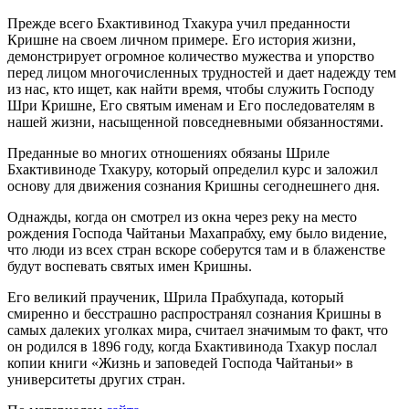
Прежде всего Бхактивинод Тхакура учил преданности
Кришне на своем личном примере. Его история жизни,
демонстрирует огромное количество мужества и упорство
перед лицом многочисленных трудностей и дает надежду тем
из нас, кто ищет, как найти время, чтобы служить Господу
Шри Кришне, Его святым именам и Его последователям в
нашей жизни, насыщенной повседневными обязанностями.
Преданные во многих отношениях обязаны Шриле
Бхактивиноде Тхакуру, который определил курс и заложил
основу для движения сознания Кришны сегоднешнего дня.
Однажды, когда он смотрел из окна через реку на место
рождения Господа Чайтаньи Махапрабху, ему было видение,
что люди из всех стран вскоре соберутся там и в блаженстве
будут воспевать святых имен Кришны.
Его великий праученик, Шрила Прабхупада, который
смиренно и бесстрашно распространял сознания Кришны в
самых далеких уголках мира, считаел значимым то факт, что
он родился в 1896 году, когда Бхактивинода Тхакур послал
копии книги «Жизнь и заповедей Господа Чайтаньи» в
университеты других стран.