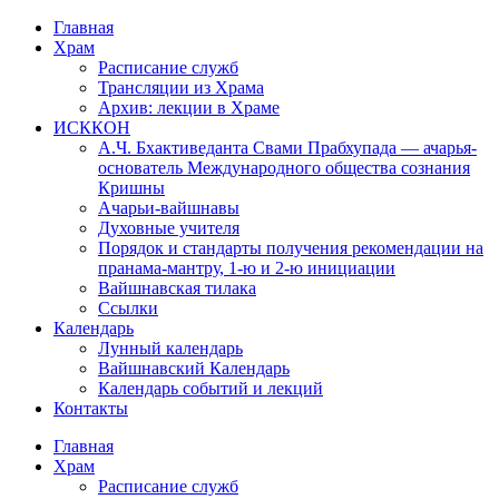
Перейти
Главная
к
Храм
содержимому
Расписание служб
Трансляции из Храма
Архив: лекции в Храме
ИСККОН
А.Ч. Бхактиведанта Свами Прабхупада — ачарья-
основатель Международного общества сознания
Кришны
Ачарьи-вайшнавы
Духовные учителя
Порядок и стандарты получения рекомендации на
пранама-мантру, 1-ю и 2-ю инициации
Вайшнавская тилака
Ссылки
Календарь
Лунный календарь
Вайшнавский Календарь
Календарь событий и лекций
Контакты
Главная
Храм
Расписание служб