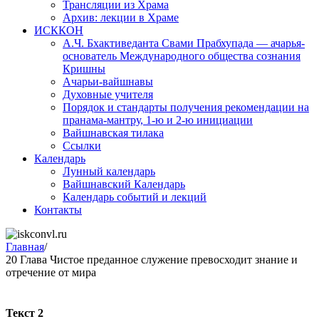
Трансляции из Храма
Архив: лекции в Храме
ИСККОН
А.Ч. Бхактиведанта Свами Прабхупада — ачарья-
основатель Международного общества сознания
Кришны
Ачарьи-вайшнавы
Духовные учителя
Порядок и стандарты получения рекомендации на
пранама-мантру, 1-ю и 2-ю инициации
Вайшнавская тилака
Ссылки
Календарь
Лунный календарь
Вайшнавский Календарь
Календарь событий и лекций
Контакты
Главная
/
20 Глава Чистое преданное служение превосходит знание и
отречение от мира
Текст 2