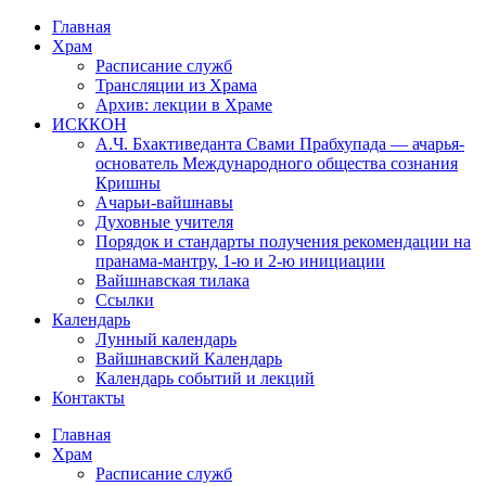
Перейти
Главная
к
Храм
содержимому
Расписание служб
Трансляции из Храма
Архив: лекции в Храме
ИСККОН
А.Ч. Бхактиведанта Свами Прабхупада — ачарья-
основатель Международного общества сознания
Кришны
Ачарьи-вайшнавы
Духовные учителя
Порядок и стандарты получения рекомендации на
пранама-мантру, 1-ю и 2-ю инициации
Вайшнавская тилака
Ссылки
Календарь
Лунный календарь
Вайшнавский Календарь
Календарь событий и лекций
Контакты
Главная
Храм
Расписание служб