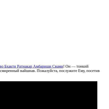
во Бхакти Ратнакар Амбариши Свами
! Он — тонкий
 смиренный вайшнав. Пожалуйста, послужите Ему, посетив