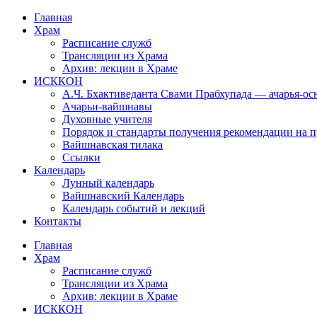
Перейти
Главная
к
Храм
содержимому
Расписание служб
Трансляции из Храма
Архив: лекции в Храме
ИСККОН
А.Ч. Бхактиведанта Свами Прабхупада — ачарья-о
Ачарьи-вайшнавы
Духовные учителя
Порядок и стандарты получения рекомендации на п
Вайшнавская тилака
Ссылки
Календарь
Лунный календарь
Вайшнавский Календарь
Календарь событий и лекций
Контакты
Главная
Храм
Расписание служб
Трансляции из Храма
Архив: лекции в Храме
ИСККОН