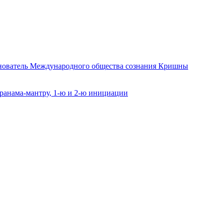
снователь Международного общества сознания Кришны
ранама-мантру, 1-ю и 2-ю инициации