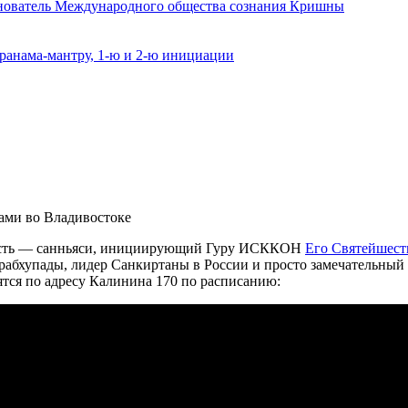
снователь Международного общества сознания Кришны
ранама-мантру, 1-ю и 2-ю инициации
ами во Владивостоке
гость — санньяси, инициирующий Гуру ИСККОН
Его Святейшест
абхупады, лидер Санкиртаны в России и просто замечательный
ятся по адресу Калинина 170 по расписанию: