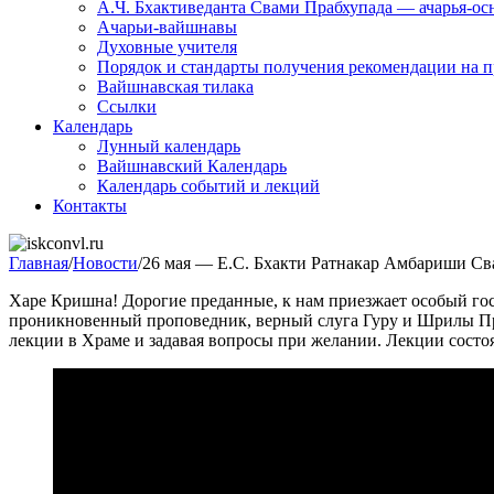
А.Ч. Бхактиведанта Свами Прабхупада — ачарья-о
Ачарьи-вайшнавы
Духовные учителя
Порядок и стандарты получения рекомендации на п
Вайшнавская тилака
Ссылки
Календарь
Лунный календарь
Вайшнавский Календарь
Календарь событий и лекций
Контакты
Главная
/
Новости
/
26 мая — Е.С. Бхакти Ратнакар Амбариши Св
Харе Кришна! Дорогие преданные, к нам приезжает особый 
проникновенный проповедник, верный слуга Гуру и Шрилы Пр
лекции в Храме и задавая вопросы при желании. Лекции состо