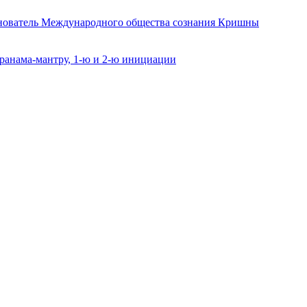
снователь Международного общества сознания Кришны
ранама-мантру, 1-ю и 2-ю инициации