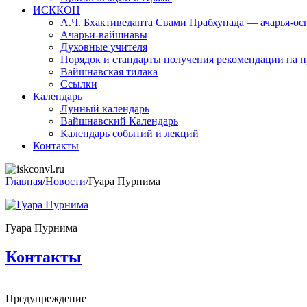
ИСККОН
А.Ч. Бхактиведанта Свами Прабхупада — ачарья-о
Ачарьи-вайшнавы
Духовные учителя
Порядок и стандарты получения рекомендации на п
Вайшнавская тилака
Ссылки
Календарь
Лунный календарь
Вайшнавский Календарь
Календарь событий и лекций
Контакты
Главная
/
Новости
/
Гуара Пурнима
Гуара Пурнима
Контакты
Предупреждение