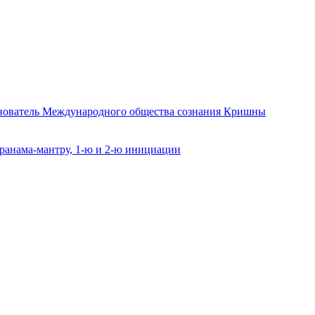
снователь Международного общества сознания Кришны
ранама-мантру, 1-ю и 2-ю инициации