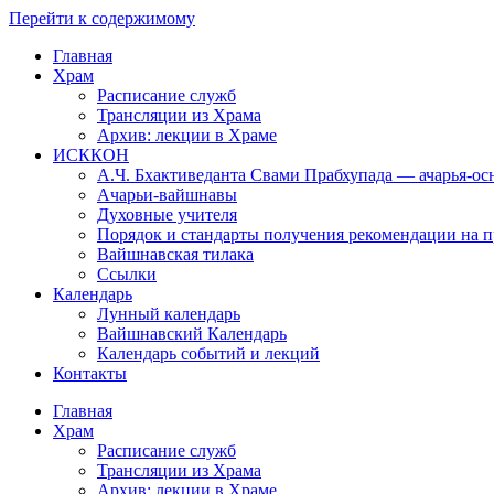
Перейти к содержимому
Главная
Храм
Расписание служб
Трансляции из Храма
Архив: лекции в Храме
ИСККОН
А.Ч. Бхактиведанта Свами Прабхупада — ачарья-о
Ачарьи-вайшнавы
Духовные учителя
Порядок и стандарты получения рекомендации на п
Вайшнавская тилака
Ссылки
Календарь
Лунный календарь
Вайшнавский Календарь
Календарь событий и лекций
Контакты
Главная
Храм
Расписание служб
Трансляции из Храма
Архив: лекции в Храме