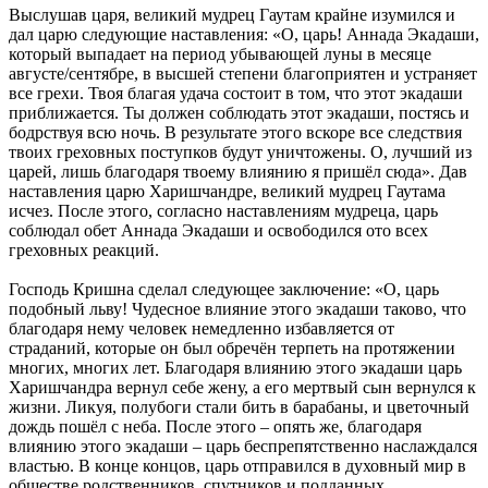
Выслушав царя, великий мудрец Гаутам крайне изумился и
дал царю следующие наставления: «О, царь! Аннада Экадаши,
который выпадает на период убывающей луны в месяце
августе/сентябре, в высшей степени благоприятен и устраняет
все грехи. Твоя благая удача состоит в том, что этот экадаши
приближается. Ты должен соблюдать этот экадаши, постясь и
бодрствуя всю ночь. В результате этого вскоре все следствия
твоих греховных поступков будут уничтожены. О, лучший из
царей, лишь благодаря твоему влиянию я пришёл сюда». Дав
наставления царю Харишчандре, великий мудрец Гаутама
исчез. После этого, согласно наставлениям мудреца, царь
соблюдал обет Аннада Экадаши и освободился ото всех
греховных реакций.
Господь Кришна сделал следующее заключение: «О, царь
подобный льву! Чудесное влияние этого экадаши таково, что
благодаря нему человек немедленно избавляется от
страданий, которые он был обречён терпеть на протяжении
многих, многих лет. Благодаря влиянию этого экадаши царь
Харишчандра вернул себе жену, а его мертвый сын вернулся к
жизни. Ликуя, полубоги стали бить в барабаны, и цветочный
дождь пошёл с неба. После этого – опять же, благодаря
влиянию этого экадаши – царь беспрепятственно наслаждался
властью. В конце концов, царь отправился в духовный мир в
обществе родственников, спутников и подданных.