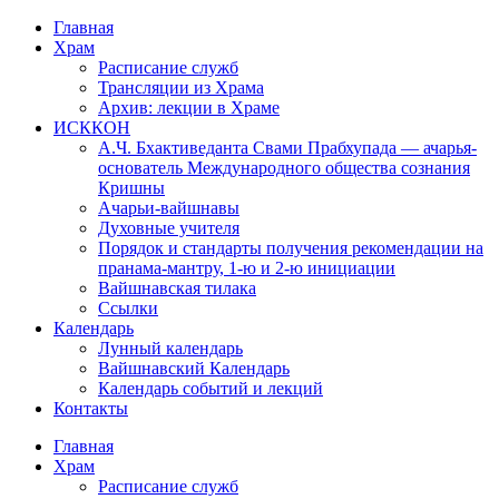
Перейти
Главная
к
Храм
содержимому
Расписание служб
Трансляции из Храма
Архив: лекции в Храме
ИСККОН
А.Ч. Бхактиведанта Свами Прабхупада — ачарья-
основатель Международного общества сознания
Кришны
Ачарьи-вайшнавы
Духовные учителя
Порядок и стандарты получения рекомендации на
пранама-мантру, 1-ю и 2-ю инициации
Вайшнавская тилака
Ссылки
Календарь
Лунный календарь
Вайшнавский Календарь
Календарь событий и лекций
Контакты
Главная
Храм
Расписание служб