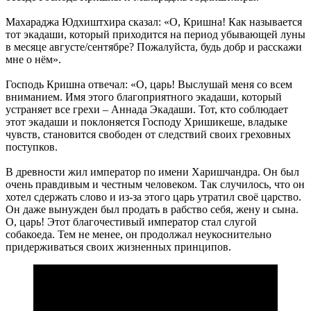
Махараджа Юдхиштхира сказал: «О, Кришна! Как называется
тот экадаши, который приходится на период убывающей луны
в месяце августе/сентябре? Пожалуйста, будь добр и расскажи
мне о нём».
Господь Кришна отвечал: «О, царь! Выслушай меня со всем
вниманием. Имя этого благоприятного экадаши, который
устраняет все грехи – Аннада Экадаши. Тот, кто соблюдает
этот экадаши и поклоняется Господу Хришикеше, владыке
чувств, становится свободен от следствий своих греховных
поступков.
В древности жил император по имени Харишчандра. Он был
очень правдивым и честным человеком. Так случилось, что он
хотел сдержать слово и из-за этого царь утратил своё царство.
Он даже вынужден был продать в рабство себя, жену и сына.
О, царь! Этот благочестивый император стал слугой
собакоеда. Тем не менее, он продолжал неукоснительно
придерживаться своих жизненных принципов.