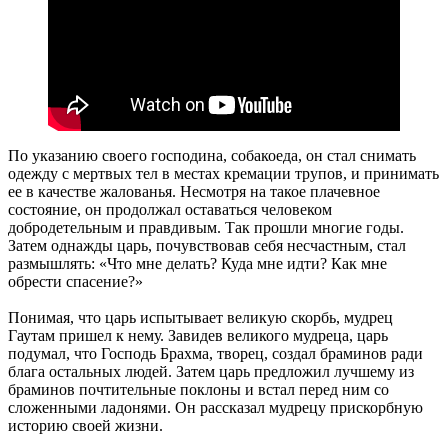
По указанию своего господина, собакоеда, он стал снимать
одежду с мертвых тел в местах кремации трупов, и принимать
ее в качестве жалованья. Несмотря на такое плачевное
состояние, он продолжал оставаться человеком
добродетельным и правдивым. Так прошли многие годы.
Затем однажды царь, почувствовав себя несчастным, стал
размышлять: «Что мне делать? Куда мне идти? Как мне
обрести спасение?»
Понимая, что царь испытывает великую скорбь, мудрец
Гаутам пришел к нему. Завидев великого мудреца, царь
подумал, что Господь Брахма, творец, создал браминов ради
блага остальных людей. Затем царь предложил лучшему из
браминов почтительные поклоны и встал перед ним со
сложенными ладонями. Он рассказал мудрецу прискорбную
историю своей жизни.