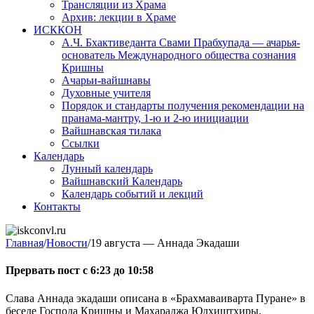
Трансляции из Храма
Архив: лекции в Храме
ИСККОН
А.Ч. Бхактиведанта Свами Прабхупада — ачарья-
основатель Международного общества сознания
Кришны
Ачарьи-вайшнавы
Духовные учителя
Порядок и стандарты получения рекомендации на
пранама-мантру, 1-ю и 2-ю инициации
Вайшнавская тилака
Ссылки
Календарь
Лунный календарь
Вайшнавский Календарь
Календарь событий и лекций
Контакты
Главная
/
Новости
/
19 августа — Аннада Экадаши
Прервать пост с 6:23 до 10:58
Слава Аннада экадаши описана в «Брахмаваиварта Пуране» в
беседе Господа Кришны и Махараджа Юдхиштхиры.