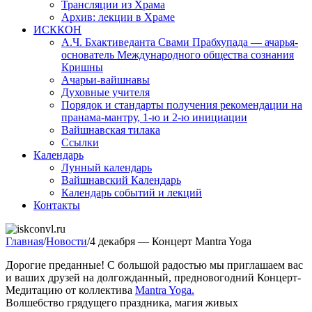
Трансляции из Храма
Архив: лекции в Храме
ИСККОН
А.Ч. Бхактиведанта Свами Прабхупада — ачарья-
основатель Международного общества сознания
Кришны
Ачарьи-вайшнавы
Духовные учителя
Порядок и стандарты получения рекомендации на
пранама-мантру, 1-ю и 2-ю инициации
Вайшнавская тилака
Ссылки
Календарь
Лунный календарь
Вайшнавский Календарь
Календарь событий и лекций
Контакты
Главная
/
Новости
/
4 декабря — Концерт Mantra Yoga
Дорогие преданные! С большой радостью мы приглашаем вас
и ваших друзей на долгожданный, предновогодний Концерт-
Медитацию от коллектива
Mantra Yoga.
Волшебство грядущего праздника, магия живых