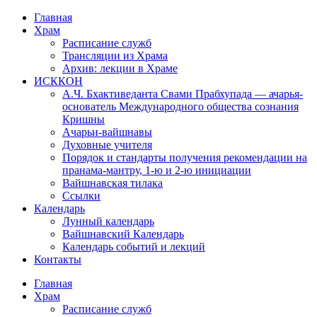
Перейти
Главная
к
Храм
содержимому
Расписание служб
Трансляции из Храма
Архив: лекции в Храме
ИСККОН
А.Ч. Бхактиведанта Свами Прабхупада — ачарья-
основатель Международного общества сознания
Кришны
Ачарьи-вайшнавы
Духовные учителя
Порядок и стандарты получения рекомендации на
пранама-мантру, 1-ю и 2-ю инициации
Вайшнавская тилака
Ссылки
Календарь
Лунный календарь
Вайшнавский Календарь
Календарь событий и лекций
Контакты
Главная
Храм
Расписание служб