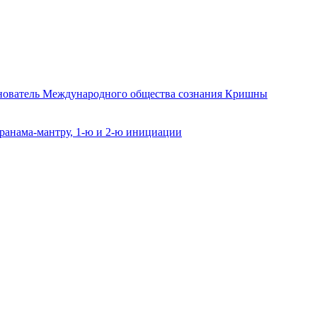
снователь Международного общества сознания Кришны
ранама-мантру, 1-ю и 2-ю инициации