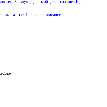
снователь Международного общества сознания Кришны
ранама-мантру, 1-ю и 2-ю инициации
OGO.jpg