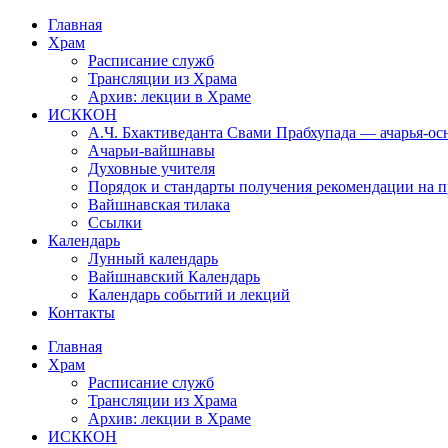
Перейти
Главная
к
Храм
содержимому
Расписание служб
Трансляции из Храма
Архив: лекции в Храме
ИСККОН
А.Ч. Бхактиведанта Свами Прабхупада — ачарья-о
Ачарьи-вайшнавы
Духовные учителя
Порядок и стандарты получения рекомендации на п
Вайшнавская тилака
Ссылки
Календарь
Лунный календарь
Вайшнавский Календарь
Календарь событий и лекций
Контакты
Главная
Храм
Расписание служб
Трансляции из Храма
Архив: лекции в Храме
ИСККОН