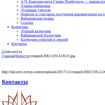
А.Ч. Бхактиведанта Свами Прабхупада — ачарья-о
Ачарьи-вайшнавы
Духовные учителя
Порядок и стандарты получения рекомендации на п
Вайшнавская тилака
Ссылки
Календарь
Лунный календарь
Вайшнавский Календарь
Календарь событий и лекций
Контакты
Главная
/
Новости
/
cropped-ISKCON-LOGO.jpg
http://iskconvl.ru/wp-content/uploads/2017/12/cropped-ISKCON-L
Контакты