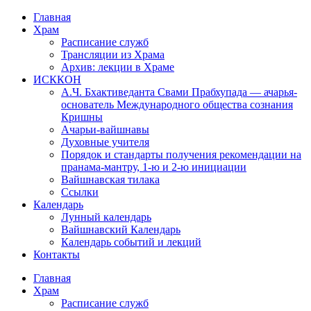
Перейти
Главная
к
Храм
содержимому
Расписание служб
Трансляции из Храма
Архив: лекции в Храме
ИСККОН
А.Ч. Бхактиведанта Свами Прабхупада — ачарья-
основатель Международного общества сознания
Кришны
Ачарьи-вайшнавы
Духовные учителя
Порядок и стандарты получения рекомендации на
пранама-мантру, 1-ю и 2-ю инициации
Вайшнавская тилака
Ссылки
Календарь
Лунный календарь
Вайшнавский Календарь
Календарь событий и лекций
Контакты
Главная
Храм
Расписание служб