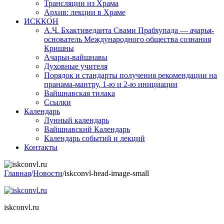
Трансляции из Храма
Архив: лекции в Храме
ИСККОН
А.Ч. Бхактиведанта Свами Прабхупада — ачарья-
основатель Международного общества сознания
Кришны
Ачарьи-вайшнавы
Духовные учителя
Порядок и стандарты получения рекомендации на
пранама-мантру, 1-ю и 2-ю инициации
Вайшнавская тилака
Ссылки
Календарь
Лунный календарь
Вайшнавский Календарь
Календарь событий и лекций
Контакты
Главная
/
Новости
/
iskconvl-head-image-small
iskconvl.ru