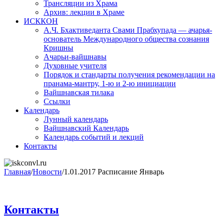
Трансляции из Храма
Архив: лекции в Храме
ИСККОН
А.Ч. Бхактиведанта Свами Прабхупада — ачарья-
основатель Международного общества сознания
Кришны
Ачарьи-вайшнавы
Духовные учителя
Порядок и стандарты получения рекомендации на
пранама-мантру, 1-ю и 2-ю инициации
Вайшнавская тилака
Ссылки
Календарь
Лунный календарь
Вайшнавский Календарь
Календарь событий и лекций
Контакты
Главная
/
Новости
/
1.01.2017 Расписание Январь
Контакты