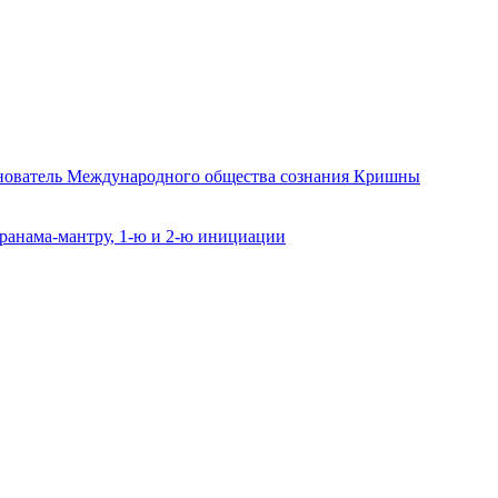
снователь Международного общества сознания Кришны
ранама-мантру, 1-ю и 2-ю инициации