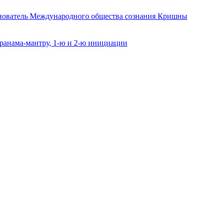
снователь Международного общества сознания Кришны
ранама-мантру, 1-ю и 2-ю инициации