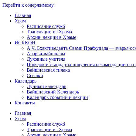
Перейти к содержимому
Главная
Храм
Расписание служб
Трансляции из Храма
Архив: лекции в Храме
ИСККОН
А.Ч. Бхактиведанта Свами Прабхупада — ачарья-о
Ачарьи-вайшнавы
Духовные учителя
Порядок и стандарты получения рекомендации на п
Вайшнавская тилака
Ссылки
Календарь
Лунный календарь
Вайшнавский Календарь
Календарь событий и лекций
Контакты
Главная
Храм
Расписание служб
Трансляции из Храма
Архив: лекции в Храме