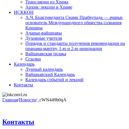
Трансляции из Храма
Архив: лекции в Храме
ИСККОН
А.Ч. Бхактиведанта Свами Прабхупада — ачарья-
основатель Международного общества сознания
Кришны
Ачарьи-вайшнавы
Духовные учителя
Порядок и стандарты получения рекомендации на
пранама-мантру, 1-ю и 2-ю инициации
Вайшнавская тилака
Ссылки
Календарь
Лунный календарь
Вайшнавский Календарь
Календарь событий и лекций
Контакты
Главная
/
Новости
/
_cWN449b0qA
Контакты