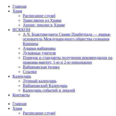
Перейти
Главная
к
Храм
содержимому
Расписание служб
Трансляции из Храма
Архив: лекции в Храме
ИСККОН
А.Ч. Бхактиведанта Свами Прабхупада — ачарья-
основатель Международного общества сознания
Кришны
Ачарьи-вайшнавы
Духовные учителя
Порядок и стандарты получения рекомендации на
пранама-мантру, 1-ю и 2-ю инициации
Вайшнавская тилака
Ссылки
Календарь
Лунный календарь
Вайшнавский Календарь
Календарь событий и лекций
Контакты
Главная
Храм
Расписание служб