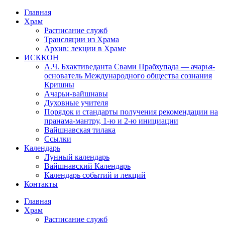
Перейти
Главная
к
Храм
содержимому
Расписание служб
Трансляции из Храма
Архив: лекции в Храме
ИСККОН
А.Ч. Бхактиведанта Свами Прабхупада — ачарья-
основатель Международного общества сознания
Кришны
Ачарьи-вайшнавы
Духовные учителя
Порядок и стандарты получения рекомендации на
пранама-мантру, 1-ю и 2-ю инициации
Вайшнавская тилака
Ссылки
Календарь
Лунный календарь
Вайшнавский Календарь
Календарь событий и лекций
Контакты
Главная
Храм
Расписание служб