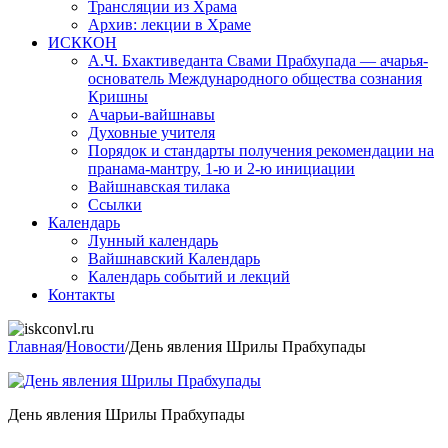
Трансляции из Храма
Архив: лекции в Храме
ИСККОН
А.Ч. Бхактиведанта Свами Прабхупада — ачарья-
основатель Международного общества сознания
Кришны
Ачарьи-вайшнавы
Духовные учителя
Порядок и стандарты получения рекомендации на
пранама-мантру, 1-ю и 2-ю инициации
Вайшнавская тилака
Ссылки
Календарь
Лунный календарь
Вайшнавский Календарь
Календарь событий и лекций
Контакты
Главная
/
Новости
/
День явления Шрилы Прабхупады
День явления Шрилы Прабхупады