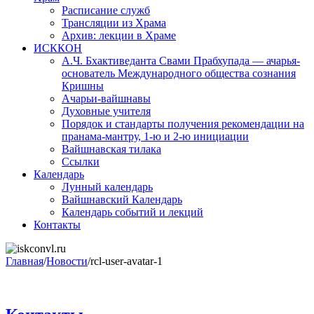
Расписание служб
Трансляции из Храма
Архив: лекции в Храме
ИСККОН
А.Ч. Бхактиведанта Свами Прабхупада — ачарья-
основатель Международного общества сознания
Кришны
Ачарьи-вайшнавы
Духовные учителя
Порядок и стандарты получения рекомендации на
пранама-мантру, 1-ю и 2-ю инициации
Вайшнавская тилака
Ссылки
Календарь
Лунный календарь
Вайшнавский Календарь
Календарь событий и лекций
Контакты
Главная
/
Новости
/
rcl-user-avatar-1