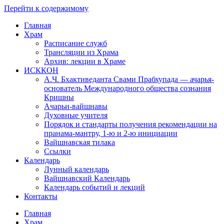
Перейти к содержимому
Главная
Храм
Расписание служб
Трансляции из Храма
Архив: лекции в Храме
ИСККОН
А.Ч. Бхактиведанта Свами Прабхупада — ачарья-
основатель Международного общества сознания
Кришны
Ачарьи-вайшнавы
Духовные учителя
Порядок и стандарты получения рекомендации на
пранама-мантру, 1-ю и 2-ю инициации
Вайшнавская тилака
Ссылки
Календарь
Лунный календарь
Вайшнавский Календарь
Календарь событий и лекций
Контакты
Главная
Храм