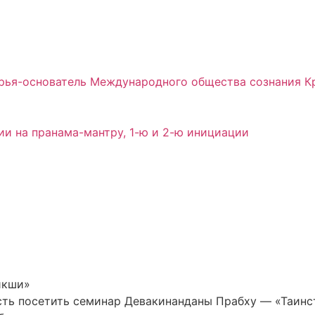
арья-основатель Международного общества сознания 
и на пранама-мантру, 1-ю и 2-ю инициации
икши»
ость посетить семинар Девакинанданы Прабху — «Таинс