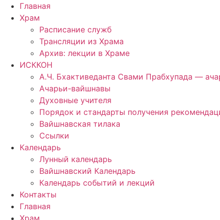
Перейти
Главная
к
Храм
содержимому
Расписание служб
Трансляции из Храма
Архив: лекции в Храме
ИСККОН
А.Ч. Бхактиведанта Свами Прабхупада — ач
Ачарьи-вайшнавы
Духовные учителя
Порядок и стандарты получения рекомендаци
Вайшнавская тилака
Ссылки
Календарь
Лунный календарь
Вайшнавский Календарь
Календарь событий и лекций
Контакты
Главная
Храм