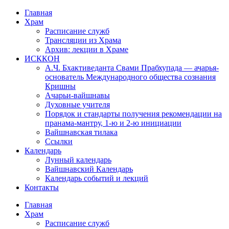
Перейти
Главная
к
Храм
содержимому
Расписание служб
Трансляции из Храма
Архив: лекции в Храме
ИСККОН
А.Ч. Бхактиведанта Свами Прабхупада — ачарья-
основатель Международного общества сознания
Кришны
Ачарьи-вайшнавы
Духовные учителя
Порядок и стандарты получения рекомендации на
пранама-мантру, 1-ю и 2-ю инициации
Вайшнавская тилака
Ссылки
Календарь
Лунный календарь
Вайшнавский Календарь
Календарь событий и лекций
Контакты
Главная
Храм
Расписание служб