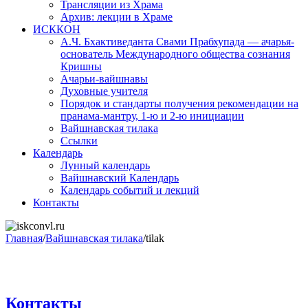
Трансляции из Храма
Архив: лекции в Храме
ИСККОН
А.Ч. Бхактиведанта Свами Прабхупада — ачарья-
основатель Международного общества сознания
Кришны
Ачарьи-вайшнавы
Духовные учителя
Порядок и стандарты получения рекомендации на
пранама-мантру, 1-ю и 2-ю инициации
Вайшнавская тилака
Ссылки
Календарь
Лунный календарь
Вайшнавский Календарь
Календарь событий и лекций
Контакты
Главная
/
Вайшнавская тилака
/
tilak
Контакты