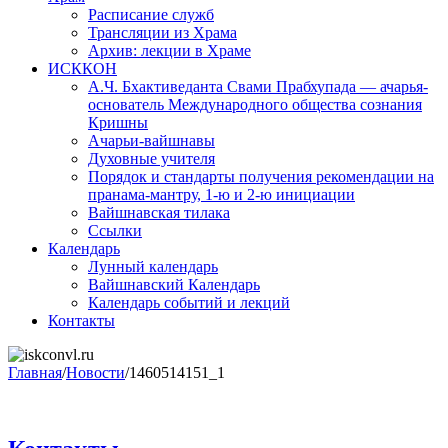
Расписание служб
Трансляции из Храма
Архив: лекции в Храме
ИСККОН
А.Ч. Бхактиведанта Свами Прабхупада — ачарья-
основатель Международного общества сознания
Кришны
Ачарьи-вайшнавы
Духовные учителя
Порядок и стандарты получения рекомендации на
пранама-мантру, 1-ю и 2-ю инициации
Вайшнавская тилака
Ссылки
Календарь
Лунный календарь
Вайшнавский Календарь
Календарь событий и лекций
Контакты
Главная
/
Новости
/
1460514151_1