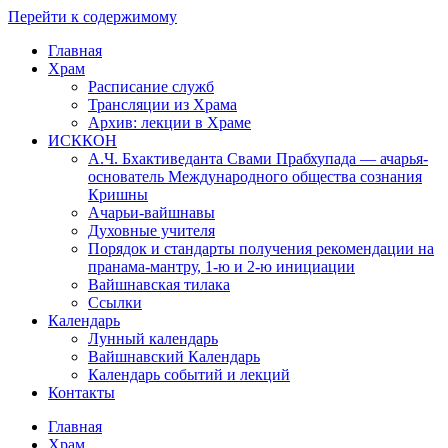
Перейти к содержимому
Главная
Храм
Расписание служб
Трансляции из Храма
Архив: лекции в Храме
ИСККОН
А.Ч. Бхактиведанта Свами Прабхупада — ачарья-
основатель Международного общества сознания
Кришны
Ачарьи-вайшнавы
Духовные учителя
Порядок и стандарты получения рекомендации на
пранама-мантру, 1-ю и 2-ю инициации
Вайшнавская тилака
Ссылки
Календарь
Лунный календарь
Вайшнавский Календарь
Календарь событий и лекций
Контакты
Главная
Храм