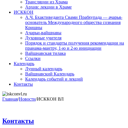
Трансляции из Храма
Архив: лекции в Храме
ИСККОН
А.Ч. Бхактиведанта Свами Прабхупада — ачарья-
основатель Международного общества сознания
Кришны
Ачарьи-вайшнавы
Духовные учителя
Порядок и стандарты получения рекомендации на
пранама-мантру, 1-ю и 2-ю инициации
Вайшнавская тилака
Ссылки
Календарь
Лунный календарь
Вайшнавский Календарь
Календарь событий и лекций
Контакты
Главная
/
Новости
/
ИСККОН ВЛ
Контакты