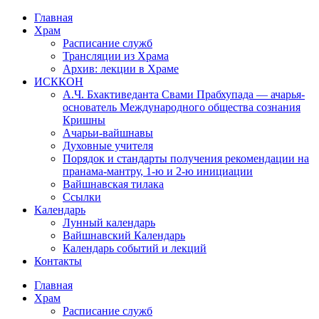
Перейти
Главная
к
Храм
содержимому
Расписание служб
Трансляции из Храма
Архив: лекции в Храме
ИСККОН
А.Ч. Бхактиведанта Свами Прабхупада — ачарья-
основатель Международного общества сознания
Кришны
Ачарьи-вайшнавы
Духовные учителя
Порядок и стандарты получения рекомендации на
пранама-мантру, 1-ю и 2-ю инициации
Вайшнавская тилака
Ссылки
Календарь
Лунный календарь
Вайшнавский Календарь
Календарь событий и лекций
Контакты
Главная
Храм
Расписание служб